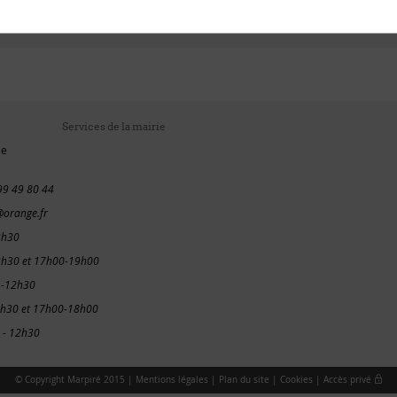
Services de la mairie
ie
99 49 80 44
orange.fr
2h30
2h30 et 17h00-19h00
 -12h30
2h30 et 17h00-18h00
 - 12h30
© Copyright Marpiré 2015 |
Mentions légales
|
Plan du site
|
Cookies
|
Accès privé