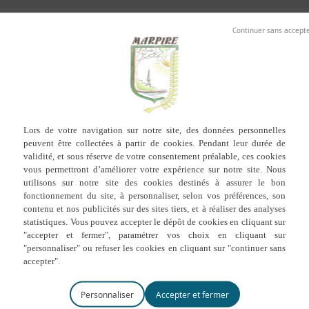
S 2026
ELECTIONS MUNICIPALES DE MARS 2026
Pour pouvoir voter aux élections municipales des
15 et 22 mars
2026
, 
électorales de la commune.
Les dates clés pour les élections municipales de m
4 février 2026
: date limite pour s’inscrire
en ligne
sur les listes 
6 février 2026
: date limite pour s’inscrire
en mairie
sur les liste
15 mars 2026
: premier tour de scrutin pour les élections muni
22 mars 2026
: second tour de scrutin pour les élections munic
Personnaliser