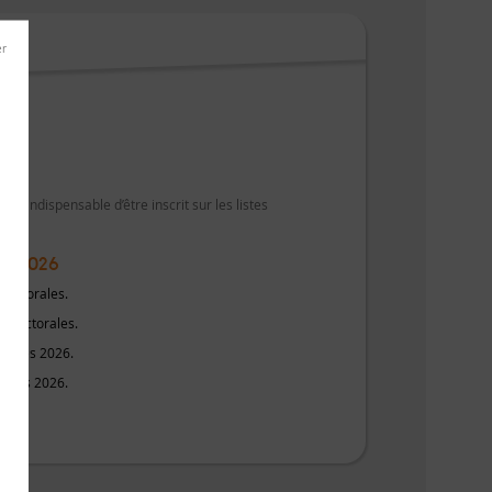
il est indispensable d’être inscrit sur les listes
ars 2026
électorales.
s électorales.
cipales 2026.
ipales 2026.