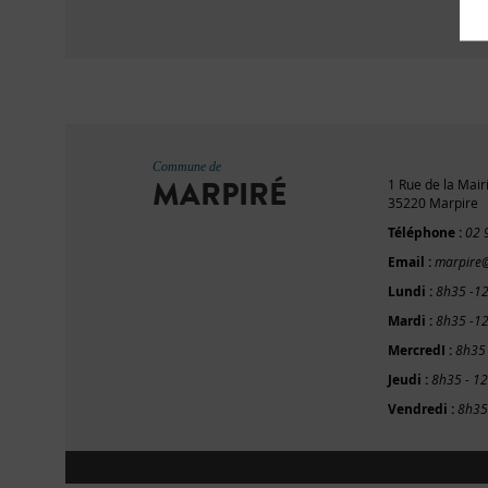
Commune de
MARPIRÉ
1 Rue de la Mair
35220 Marpire
Téléphone :
02 
Email :
marpire@
Lundi :
8h35 -1
Mardi :
8h35 -1
MercredI :
8h35
Jeudi :
8h35 - 1
Vendredi :
8h35