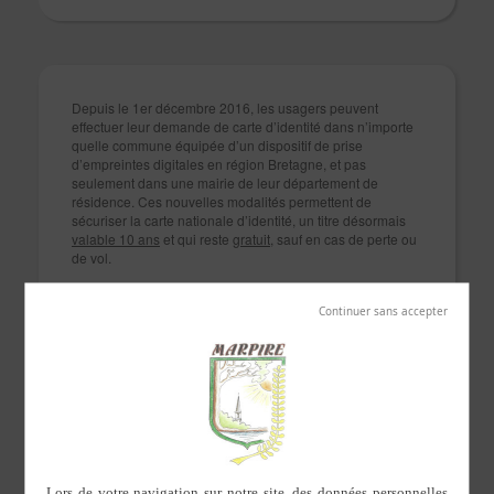
Depuis le 1er décembre 2016, les usagers peuvent
effectuer leur demande de carte d’identité dans n’importe
quelle commune équipée d’un dispositif de prise
d’empreintes digitales en région Bretagne, et pas
seulement dans une mairie de leur département de
résidence. Ces nouvelles modalités permettent de
sécuriser la carte nationale d’identité, un titre désormais
valable 10 ans
et qui reste
gratuit
, sauf en cas de perte ou
de vol.
La demande de CNI est donc effectuée
selon les mêmes
modalités que les demandes de passeports, par une
instruction sécurisée, dématérialisée et dont les délais
se réduisent
.
Un formulaire de pré-demande en ligne
est disponible sur le site :
https://predemande-cni.ants.gouv.fr
Cette pré-demande en ligne remplace alors le dossier
papier qui continue cependant à être accepté. Le dispositif
concerne tant les premières demandes que les