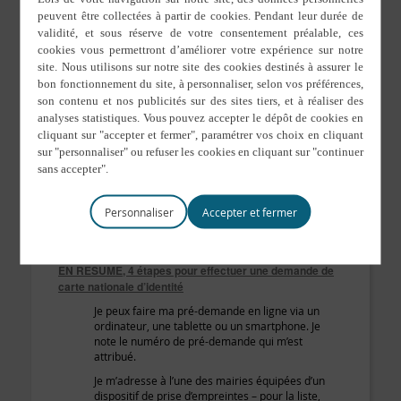
renouvellements.
Cette étape demeure
facultative
: il est possible de faire
l’intégralité de sa demande en se rendant au sein d’une
mairie équipée de bornes biométriques.
Pour des infos complémentaires pour
cette procédure, c’est
ici
Personnaliser
EN RESUME, 4 étapes pour effectuer une demande de
carte nationale d’identité
Je peux faire ma pré-demande en ligne via un
ordinateur, une tablette ou un smartphone. Je
note le numéro de pré-demande qui m’est
attribué.
Je m’adresse à l’une des mairies équipées d’un
dispositif de prise d’empreintes – pour la liste,