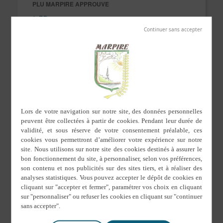
PLU MARPIRE APPROUVE
1. RP
2. PADD
3. OAP
4. Règlement
5. Règlement graphique
6.1.1 Annexes Sanitaires
6.1.2 Plan AEP
6.1.3 Plan EU
6.1.4 Plan EP
6.2.1 Tableau des servitudes
6.2.2 Plan des servitudes
6.3 Inventaire des zones humides
6.4 Révision du zonage d’assainissement des eaux usées
6.5 Elaboration du zonage d’assainissement des eaux
pluviales
6.6 Résumé non technique