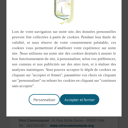
*Actions organisés pour les Jeunes,
Contacter :
Point Information Jeunesse de Vitré
Personnaliser
Stéphanie Gardan-Frangeul
Chargée de mission Information Jeunesse
Vitré Communauté
14, Rue Notre Dame – 35500 Vitré
Tel. : 0223551621
www.vitrecommunaute.org