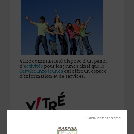
Vitré communauté dispose d’un panel
d’
activités
pour les jeunes ainsi que le
Service Info Jeunes
qui offre un espace
d’information et de services.