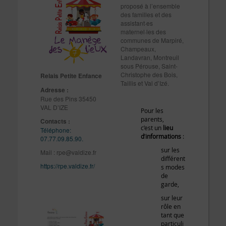
proposé à l’ensemble
des familles et des
assistant·es
maternel·les des
communes de Marpiré,
Champeaux,
Landavran, Montreuil
sous Pérouse, Saint-
Christophe des Bois,
Relais Petite Enfance
Taillis et Val d’Izé.
Adresse :
Rue des Pins 35450
VAL D’IZE
Pour les
parents,
Contacts :
c’est un
lieu
Téléphone:
d
’
informations
:
07.77.09.85.90.
sur les
Mail : rpe@valdize.fr
différent
https://rpe.valdize.fr/
s modes
de
garde,
sur leur
rôle en
tant que
particuli