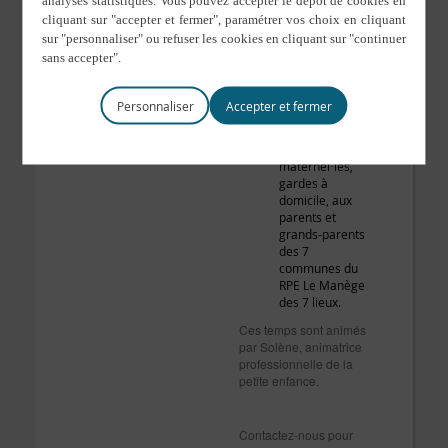
d’éveil sur les
communes de
Val d’Izé, Taillis,
Montreuil sous
Pérouse,
Landavran et
Personnaliser
Marpiré. C’est
ouvert aux
assistant·es
maternel·les,
gardes à
domicile, aux
parents et
grands-parents
des 7
communes du
RPE Le Manège
des 7 lieux.
Ces temps sont animés
par Solène, animatrice
professionnelle de la
petite enfance.
Contactez-nous pour