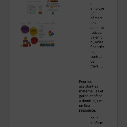
er
employe
ur :
démarc
hes
administ
ratives,
pajempl
oi, aides
financièr
es,
contrat
de
travail…
Pour les
assistant·es
maternel·les et
garde d’enfant
à domicile, c’est
un
lieu
ressource
:
pour
s’inform