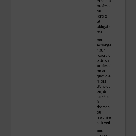
er sur la
professi
on
(droits
et
obligatio
ns)
pour
échange
r sur
l’exercic
e de sa
professi
on au
quotidie
n lors
d’entreti
en, de
soirées
à
thèmes
ou
matinée
s d’éveil
pour
s’inscrir