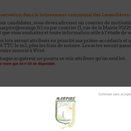
servation dans le lotissement communal des Lavandières – 
ur candidater, vous devez adresser un courrier de motivatio
arpire@orange.fr) ou par courrier (1, rue de la Mairie 35
t que vous souhaitez et toute information utile à l’étude de
s lots seront attribués en priorité aux primo-accédants et au
€ TTC le m2, plus les frais de notaire. Les actes seront pa
taire associé à Vitré.
aque acquéreur ne pourra se voir attribuer qu’un seul lot.
ne reste que lot n°24 de disponible.
plan de vente lot n°12
et les autr
plan de vente lot n°13
Déclaration
Tranche 2
plan de vente lot n°14