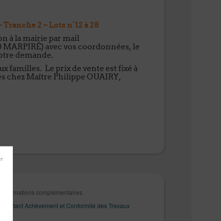
Tranche 2 – Lots n°12 à 28
n à la mairie par mail
220 MARPIRÉ) avec vos coordonnées, le
 votre demande.
x familles. Le prix de vente est fixé à
ssés chez Maître Philippe OUAIRY,
es informations complémentaires
 Attestant Achèvement et Conformité des Travaux