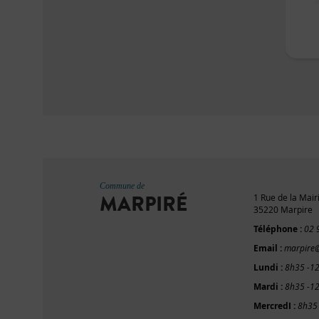
Commune de
MARPIRÉ
1 Rue de la Mair
35220 Marpire
Téléphone :
02 
Email :
marpire@
Lundi :
8h35 -1
Mardi :
8h35 -1
MercredI :
8h35