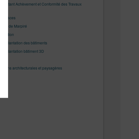
 Attestant Achèvement et Conformité des Travaux
 surfaces
ation de Marpiré
position
’implantation des bâtiments
’implantation bâtiment 3D
ions architecturales et paysagères