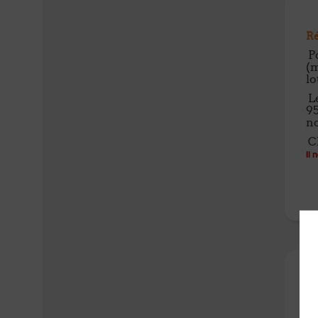
Ré
Po
(m
lo
Le
95
no
Ch
Il 