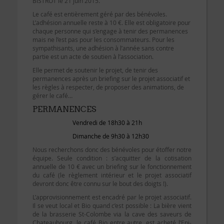
BISTROT le 21 juin 2015.
Le café est entièrement géré par des bénévoles.
L’adhésion annuelle reste à 10 €. Elle est obligatoire pour
chaque personne qui s’engage à tenir des permanences
mais ne l’est pas pour les consommateurs. Pour les
sympathisants, une adhésion à l’année sans contre
partie est un acte de soutien à l’association.
Elle permet de soutenir le projet, de tenir des
permanences après un briefing sur le projet associatif et
les règles à respecter, de proposer des animations, de
gérer le café…
PERMANENCES
Vendredi de 18h30 à 21h
Dimanche de 9h30 à 12h30
Nous recherchons donc des bénévoles pour étoffer notre
équipe. Seule condition : s’acquitter de la cotisation
annuelle de 10 € avec un briefing sur le fonctionnement
du café (le règlement intérieur et le projet associatif
devront donc être connu sur le bout des doigts !).
L’approvisionnement est encadré par le projet associatif.
Il se veut local et Bio quand c’est possible : La bière vient
de la brasserie St-Colombe via la cave des saveurs de
Chateaubourg, le café Bio entre autre, est acheté l’Epi-