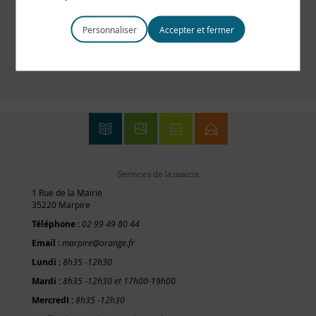
Personnaliser
Services de la mairie
1 Rue de la Mairie
35220 Marpire
Téléphone :
02 99 49 80 44
Email :
marpire@orange.fr
Lundi :
8h35 -12h30
Mardi :
8h35 -12h30 et 17h00-19h00
MercredI :
8h35 -12h30