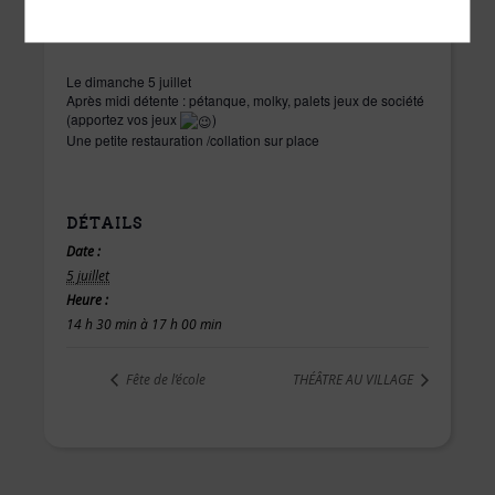
Le dimanche 5 juillet
Après midi détente : pétanque, molky, palets jeux de société
(apportez vos jeux
)
Une petite restauration /collation sur place
DÉTAILS
Date :
5 juillet
Heure :
14 h 30 min à 17 h 00 min
Fête de l’école
THÉÂTRE AU VILLAGE