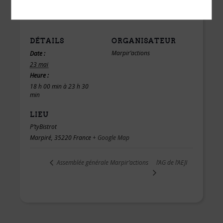
DÉTAILS
ORGANISATEUR
Marpir’actions
Date :
23 mai
Heure :
18 h 00 min à 23 h 30
min
LIEU
P’tyBistrot
Marpiré
,
35220
France
+ Google Map
l’AG de l’AEJI
Assemblée générale Marpir’actions