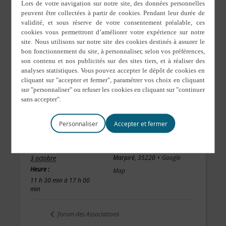
Personnaliser
DÉTAILS
LIEU
Salle des fêtes
Date :
Marpiré
,
35220
+ Google
3 octobre
Heure :
Map
11 h 30 min à 17 h 00
min
forum des Associations