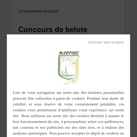
Cet évènement est passé.
Concours de belote
8 mars de 14 h 00 min
à
17 h 00 min
Dimanche 8 mars c’est concours de belote.
L’inscription se fait auprès de Danielle
Nombre de places limitées
DÉTAILS
Date :