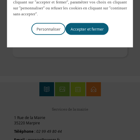
8 mars
Heure :
14 h 00 min à 17 h 00 min
Personnaliser
Soirée Saint Patrick au P’ty
Carnaval de
l’APEL
Bistrot
Services de la mairie
1 Rue de la Mairie
35220 Marpire
Téléphone :
02 99 49 80 44
Email :
marpire@orange.fr