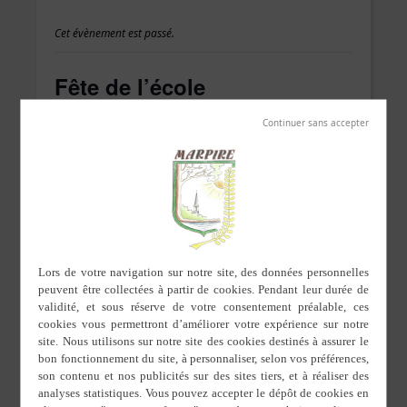
Cet évènement est passé.
Fête de l’école
29 juin 2025 de 11 h 00 min
à
19 h 00 min
DÉTAILS
ORGANISATEUR
OGEC
Date :
29 juin 2025
Heure :
11 h 00 min à 19 h 00
min