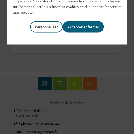
LIEU
terrain de foot
Marpiré
,
35220
France
Personnaliser
Marpiré Volley
Théâtre
Services de la mairie
1 Rue de la Mairie
35220 Marpire
Téléphone :
02 99 49 80 44
Email :
marpire@orange.fr