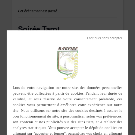
Cet évènement est passé.
Soirée Tarot
16 mars 2018 de 20 h 30 min
à
23 h 55 min
DÉTAILS
ORGANISATEUR
Marpir’actions
Date :
16 mars 2018
Heure :
20 h 30 min à 23 h 55
min
LIEU
P’tyBistrot