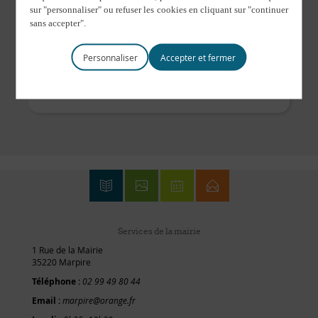
Marpiré
,
35220
France
Journée
Soirée Contes Traditionnels
du Québec et d’Acadie
Personnaliser
Internationale des
fôrets
Services de la mairie
1 Rue de la Mairie
35220 Marpire
Téléphone :
02 99 49 80 44
Email :
marpire@orange.fr