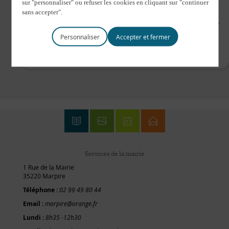
Jour précédent
Jour suivant
Personnaliser
Services de la mairie
1 Rue de la Mairie
35220 Marpire
Téléphone :
02 99 49 80 44
Email :
marpire@orange.fr
Lundi :
8h35 -12h30